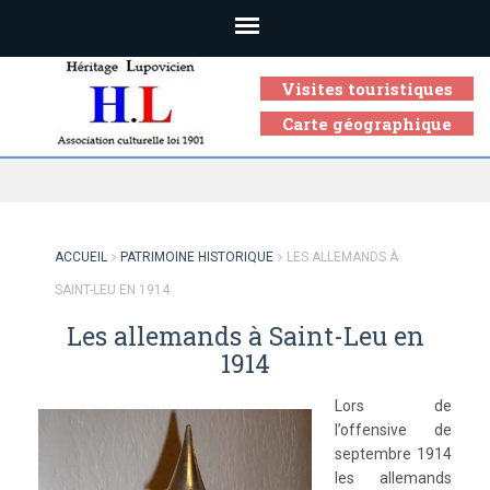
Visites touristiques
Carte géographique
Association culturelle loi 1901
ACCUEIL
PATRIMOINE HISTORIQUE
LES ALLEMANDS À
SAINT-LEU EN 1914
Les allemands à Saint-Leu en
1914
Lors de
l’offensive de
septembre 1914
les allemands