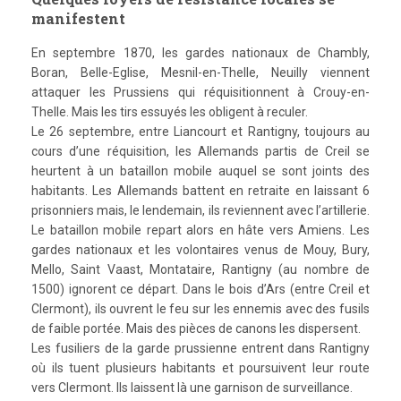
manifestent
En septembre 1870, les gardes nationaux de Chambly,
Boran, Belle-Eglise, Mesnil-en-Thelle, Neuilly viennent
attaquer les Prussiens qui réquisitionnent à Crouy-en-
Thelle. Mais les tirs essuyés les obligent à reculer.
Le 26 septembre, entre Liancourt et Rantigny, toujours au
cours d’une réquisition, les Allemands partis de Creil se
heurtent à un bataillon mobile auquel se sont joints des
habitants. Les Allemands battent en retraite en laissant 6
prisonniers mais, le lendemain, ils reviennent avec l’artillerie.
Le bataillon mobile repart alors en hâte vers Amiens. Les
gardes nationaux et les volontaires venus de Mouy, Bury,
Mello, Saint Vaast, Montataire, Rantigny (au nombre de
1500) ignorent ce départ. Dans le bois d’Ars (entre Creil et
Clermont), ils ouvrent le feu sur les ennemis avec des fusils
de faible portée. Mais des pièces de canons les dispersent.
Les fusiliers de la garde prussienne entrent dans Rantigny
où ils tuent plusieurs habitants et poursuivent leur route
vers Clermont. Ils laissent là une garnison de surveillance.