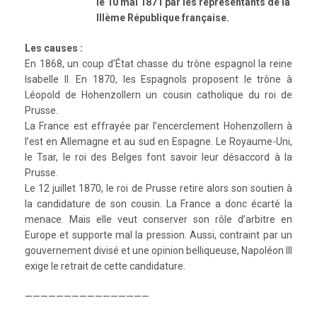
le 10 mai 1871 par les représentants de la
IIIème République française.
Les causes :
En 1868, un coup d’État chasse du trône espagnol la reine
Isabelle II. En 1870, les Espagnols proposent le trône à
Léopold de Hohenzollern un cousin catholique du roi de
Prusse.
La France est effrayée par l’encerclement Hohenzollern à
l’est en Allemagne et au sud en Espagne. Le Royaume-Uni,
le Tsar, le roi des Belges font savoir leur désaccord à la
Prusse.
Le 12 juillet 1870, le roi de Prusse retire alors son soutien à
la candidature de son cousin. La France a donc écarté la
menace. Mais elle veut conserver son rôle d’arbitre en
Europe et supporte mal la pression. Aussi, contraint par un
gouvernement divisé et une opinion belliqueuse, Napoléon III
exige le retrait de cette candidature.
————————————————