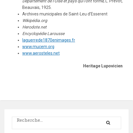
Département de l’Oise et pays qui l’ont formé
, L. Prévot,
Beauvais, 1925.
Archives municipales de Saint-Leu d’Esserent
Wikipédia.org
Herodote.net
Encyclopédie Larousse
laguerrede1870enimages.fr
www.mucem.org
www.aerosteles.net
Heritage Lupovicien
Rechercher :