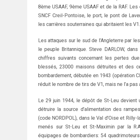
8ème USAAF, 9ème USAAF et de la RAF. Les cibl
SNCF Creil-Pontoise, le port, le pont de Laver
les carrières souterraines qui abritaient les V1.
Les attaques sur le sud de l’Angleterre par l
le peuple Britannique. Steve DARLOW, dans 
chiffres suivants concernant les pertes du
blessés, 23000 maisons détruites et des 
bombardement, débutée en 1943 (opération C
réduit le nombre de tirs de V1, mais ne l’a pas a
Le 29 juin 1944, le dépôt de St-Leu devient 
détruire la source d’alimentation des rampe
(code NORDPOL), dans le Val d’Oise et Rilly-
menés sur St-Leu et St-Maximin par la R.A.
équipages de bombardiers: 54 quadrimoteurs d