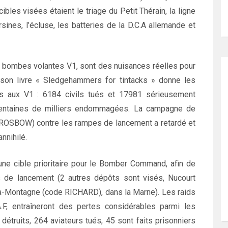
es visées étaient le triage du Petit Thérain, la ligne
sines, l’écluse, les batteries de la D.C.A allemande et
es bombes volantes V1, sont des nuisances réelles pour
son livre « Sledgehammers for tintacks » donne les
es aux V1 : 6184 civils tués et 17981 sérieusement
centaines de milliers endommagées. La campagne de
ROSBOW) contre les rampes de lancement a retardé et
nnihilé.
une cible prioritaire pour le Bomber Command, afin de
s de lancement (2 autres dépôts sont visés, Nucourt
la-Montagne (code RICHARD), dans la Marne). Les raids
F, entraîneront des pertes considérables parmi les
étruits, 264 aviateurs tués, 45 sont faits prisonniers